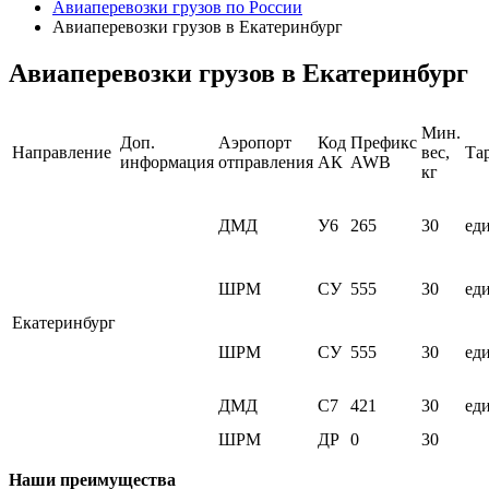
Авиаперевозки грузов по России
Авиаперевозки грузов в Екатеринбург
Авиаперевозки грузов в Екатеринбург
Мин.
Доп.
Аэропорт
Код
Префикс
Направление
вес,
Та
информация
отправления
АК
AWB
кг
ДМД
У6
265
30
ед
ШРМ
СУ
555
30
ед
Екатеринбург
ШРМ
СУ
555
30
ед
ДМД
С7
421
30
ед
ШРМ
ДР
0
30
Наши преимущества