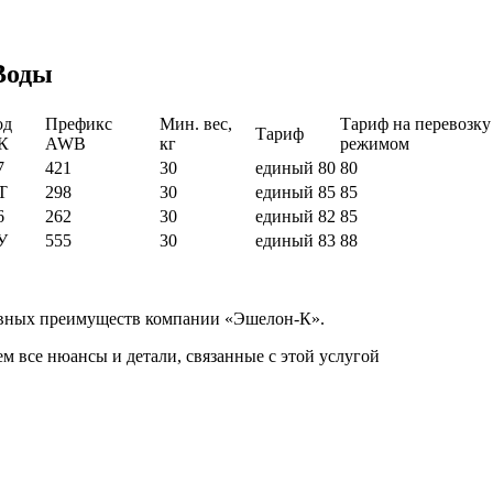
Воды
од
Префикс
Мин. вес,
Тариф на перевозку
Тариф
К
AWB
кг
режимом
7
421
30
единый
80
80
T
298
30
единый
85
85
6
262
30
единый
82
85
У
555
30
единый
83
88
главных преимуществ компании «Эшелон-К».
м все нюансы и детали, связанные с этой услугой