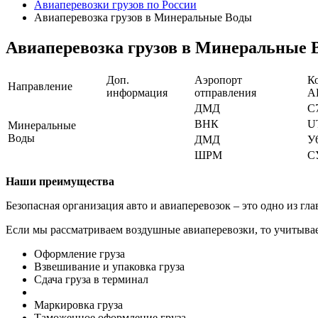
Авиаперевозки грузов по России
Авиаперевозка грузов в Минеральные Воды
Авиаперевозка грузов в Минеральные 
Доп.
Аэропорт
К
Направление
информация
отправления
А
ДМД
С
ВНК
U
Минеральные
Воды
ДМД
У
ШРМ
С
Наши преимущества
Безопасная организация авто и авиаперевозок – это одно из 
Если мы рассматриваем воздушные авиаперевозки, то учитывае
Оформление груза
Взвешивание и упаковка груза
Сдача груза в терминал
Маркировка груза
Таможенное оформление груза