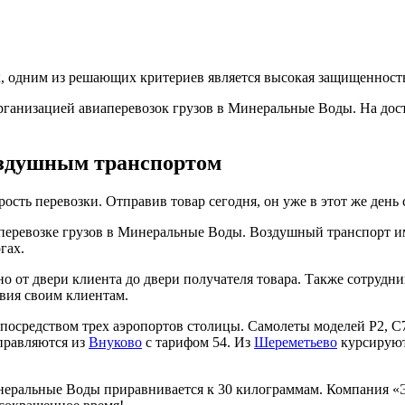
 одним из решающих критериев является высокая защищенность 
ганизацией авиаперевозок грузов в Минеральные Воды. На до
оздушным транспортом
сть перевозки. Отправив товар сегодня, он уже в этот же день 
еревозке грузов в Минеральные Воды. Воздушный транспорт име
гах.
нно от двери клиента до двери получателя товара. Также сотру
овия своим клиентам.
посредством трех аэропортов столицы. Самолеты моделей Р2, С
правляются из
Внуково
с тарифом 54. Из
Шереметьево
курсируют
инеральные Воды приравнивается к 30 килограммам. Компания «