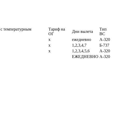
 с температурным
Тариф на
Тип
Дни вылета
ОГ
ВС
х
ежедневно
А-320
х
1,2,3,4,7
Б-737
х
1,2,3,4,5,6
А-320
ЕЖЕДНЕВНО
А-320